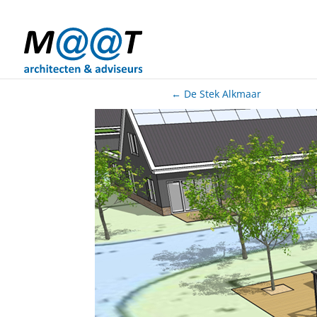
06-20066944
info@maat-archi.nl
←
De Stek Alkmaar