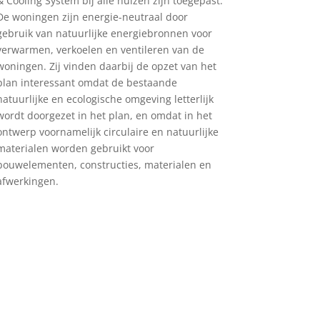
& Cooling System bij alle huizen zijn toegepast.
De woningen zijn energie-neutraal door
gebruik van natuurlijke energiebronnen voor
verwarmen, verkoelen en ventileren van de
woningen. Zij vinden daarbij de opzet van het
plan interessant omdat de bestaande
natuurlijke en ecologische omgeving letterlijk
wordt doorgezet in het plan, en omdat in het
ontwerp voornamelijk circulaire en natuurlijke
materialen worden gebruikt voor
bouwelementen, constructies, materialen en
afwerkingen.