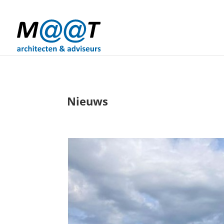
06-20066944
info@maat-archi.nl
Nieuws