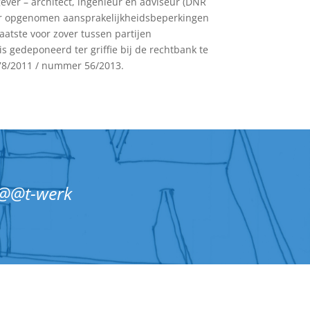
ver – architect, ingenieur en adviseur (DNR
r opgenomen aansprakelijkheidsbeperkingen
laatste voor zover tussen partijen
 gedeponeerd ter griffie bij de rechtbank te
/2011 / nummer 56/2013.
m@@t-werk