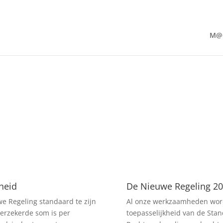
M@
heid
De Nieuwe Regeling 2
we Regeling standaard te zijn
Al onze werkzaamheden word
verzekerde som is per
toepasselijkheid van de St