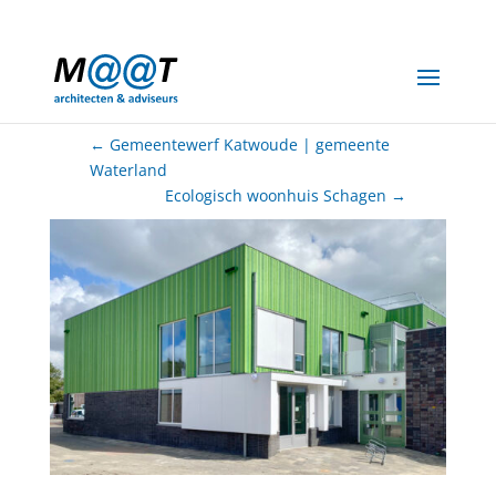
06-20066944
info@maat-archi.nl
←
Gemeentewerf Katwoude | gemeente
Waterland
Ecologisch woonhuis Schagen
→