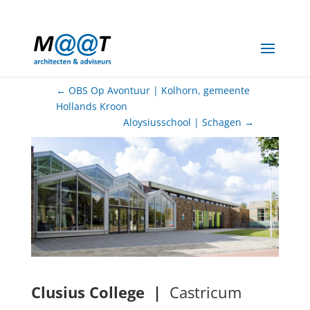
06-20066944
info@maat-archi.nl
←
OBS Op Avontuur | Kolhorn, gemeente
Hollands Kroon
Aloysiusschool | Schagen
→
Clusius College |
Castricum