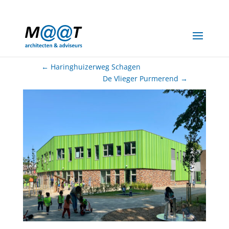
06-20066944
info@maat-archi.nl
←
Haringhuizerweg Schagen
De Vlieger Purmerend
→